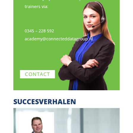
trainers via:
0345 – 228 592
academy@connecteddatagroup.nl
CONTACT
SUCCESVERHALEN