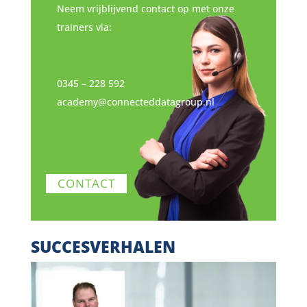
Neem vrijblijvend contact op met onze
trainers via:
0345 – 228 592
academy@connecteddatagroup.nl
CONTACT
SUCCESVERHALEN